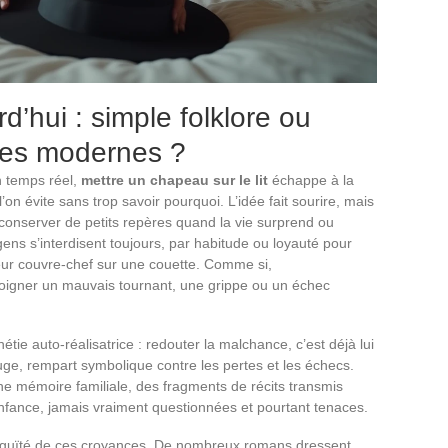
d’hui : simple folklore ou
sses modernes ?
n temps réel,
mettre un chapeau sur le lit
échappe à la
on évite sans trop savoir pourquoi. L’idée fait sourire, mais
de conserver de petits repères quand la vie surprend ou
 gens s’interdisent toujours, par habitude ou loyauté pour
leur couvre-chef sur une couette. Comme si,
éloigner un mauvais tournant, une grippe ou un échec
tie auto-réalisatrice : redouter la malchance, c’est déjà lui
efuge, rempart symbolique contre les pertes et les échecs.
ne mémoire familiale, des fragments de récits transmis
nfance, jamais vraiment questionnées et pourtant tenaces.
’ambiguïté de ces croyances. De nombreux romans dressent