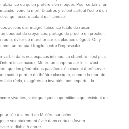
 malchance ou qu’on préfère s’en moquer. Pour certains, un
 maladie, voire la mort. D’autres y voient surtout l’écho d’un
ective qui rassure autant qu’il amuse.
e ces actions qui, malgré l’absence totale de raison,
ut un bouquet de croyances, partagé de proche en proche :
re route, éviter de marcher sur les plaques d’égout. On y
omme un rempart fragile contre l’imprévisible.
l’invisible dans nos espaces intimes. La chambre n’est plus
’interdits silencieux. Mettre un chapeau sur le lit, c’est
bre que les générations passées s’échinaient à préserver.
u une scène perdue du théâtre classique, comme la mort de
faits réels, exagérés ou inventés, peu importe : la
ore vivantes, voici quelques superstitions qui résistent au
e peur liée à la mort de Molière sur scène.
geste volontairement évité dans certains foyers.
nviter le diable à entrer.