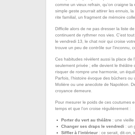
comme un vieux refrain, qu’on craigne la
simple geste pourrait attirer les ennuis, la
rite familial, un fragment de mémoire coll
Difficile alors de ne pas dresser la liste d
continuent de rythmer nos vies. C’est to
le vendredi 13, le chat noir qui croise vot
trouve un peu de contrôle sur l’inconnu, c
Ces habitudes révèlent aussi la place de 
seulement privée ; elle devient le théâtre d
risquer de rompre une harmonie, un équili
Parfois, l’histoire évoque des bûchers o
Molière ou une anecdote de Napoléon. Des 
croyance demeure.
Pour mesurer le poids de ces coutumes enc
temps et que l’on croise régulièrement :
Porter du vert au théâtre
: une vieill
Changer ses draps le vendredi
: un 
Siffler à l’intérieur
: ce serait, dit-on, i