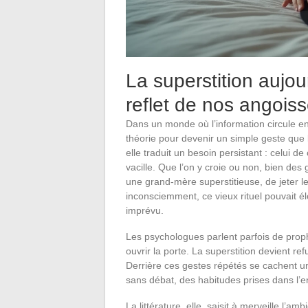
La superstition aujour
reflet de nos angoi
Dans un monde où l’information circule e
théorie pour devenir un simple geste que l’
elle traduit un besoin persistant : celui 
vacille. Que l’on y croie ou non, bien des
une grand-mère superstitieuse, de jeter 
inconsciemment, ce vieux rituel pouvait 
imprévu.
Les psychologues parlent parfois de prophé
ouvrir la porte. La superstition devient r
Derrière ces gestes répétés se cachent u
sans débat, des habitudes prises dans l’e
La littérature, elle, saisit à merveille l