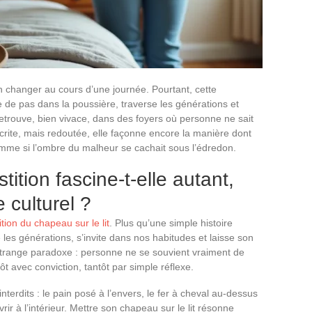
en changer au cours d’une journée. Pourtant, cette
 de pas dans la poussière, traverse les générations et
etrouve, bien vivace, dans des foyers où personne ne sait
 écrite, mais redoutée, elle façonne encore la manière dont
mme si l’ombre du malheur se cachait sous l’édredon.
ition fascine-t-elle autant,
 culturel ?
ition du chapeau sur le lit
. Plus qu’une simple histoire
e les générations, s’invite dans nos habitudes et laisse son
 Étrange paradoxe : personne ne se souvient vraiment de
ôt avec conviction, tantôt par simple réflexe.
interdits : le pain posé à l’envers, le fer à cheval au-dessus
rir à l’intérieur. Mettre son chapeau sur le lit résonne