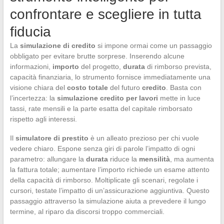
confrontare e scegliere in tutta
fiducia
La
simulazione di credito
si impone ormai come un passaggio
obbligato per evitare brutte sorprese. Inserendo alcune
informazioni,
importo
del progetto,
durata
di rimborso prevista,
capacità finanziaria, lo strumento fornisce immediatamente una
visione chiara del
costo totale
del futuro
credito
. Basta con
l’incertezza: la
simulazione credito per lavori
mette in luce
tassi, rate mensili e la parte esatta del capitale rimborsato
rispetto agli interessi.
Il
simulatore di prestito
è un alleato prezioso per chi vuole
vedere chiaro. Espone senza giri di parole l’impatto di ogni
parametro: allungare la
durata
riduce la
mensilità
, ma aumenta
la fattura totale; aumentare l’importo richiede un esame attento
della capacità di rimborso. Moltiplicate gli scenari, regolate i
cursori, testate l’impatto di un’assicurazione aggiuntiva. Questo
passaggio attraverso la simulazione aiuta a prevedere il lungo
termine, al riparo da discorsi troppo commerciali.