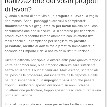
realizzazione dei vostri progetti
di lavori?
Quando si tratta di dare vita a un
progetto di lavori
, la voglia
non manca. Sono i passaggi successivi a complicarsi:
finanziamento
a zigzag,
credito per lavori
talvolta nebuloso,
documentazione che si accumula. Il percorso per finanziare i
propri
lavori
si scontra immediatamente con un’offerta fitta,
tassi opachi e un rompicapo per scegliere tra
prestito
personale
,
credito al consumo
o
prestito immobiliare
, a
seconda dell’importo e della natura della ristrutturazione.
Un’altra difficoltà principale: è difficile anticipare quanto tempo ci
vorrà per rimborsare, o se l’importo ottenuto sarà sufficiente
senza squilibrare il budget familiare. Molti esitano, scoraggiati
dal peso delle procedure, dall’incertezza delle risposte e dalla
paura di impegnarsi in un
impegno finanziario
che peserà
troppo. Il
rimborso
, spesso dilazionato su anni, richiede
un’attenzione particolare, troppo spesso trascurata durante una
prima simulazione.
Ecco alcuni punti da esaminare per evitare brutte sorprese: