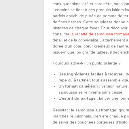
conjuguer simplicité et caractère, sans j
: certains se fient à des produits laitiers l
parfois enrichi de purée de pomme de ter
de fines herbes. Cette souplesse donne nai
histoires de chaque foyer. Pour découvrir to
consulter
la recette de samoussa fromage
détail et de la convivialité.L’attachement à
dorée d’un côté, cœur crémeux de l’autre. S
pique-nique, ou grande tablée, il déclenc
Pourquoi attire-t-il un public si large ?
Des ingrédients faciles à trouver
: d
râpé ou à tartiner, tout s’assemble vite
Un format caméléon
: version nature,
samoussa se réinvente sans cesse.
L’esprit du partage
: lancer une four
Résultat : le samoussa au fromage, gourm
marchés réunionnais. Derrière chaque pliag
de servir des bouchées porteuses d’histoi