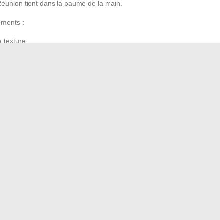
 Réunion tient dans la paume de la main.
éments :
a texture
fondante
inimitable
 sans lourdeur
ûter un morceau de patrimoine, une invitation à se
détail compte. Pas besoin d’occasion particulière : avec
ion semble soudain toute proche.
 en France en 2024
 prénom : décodez ses intentions amoureuses secrètes
→