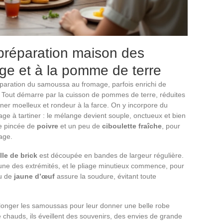
 préparation maison des
e et à la pomme de terre
paration du samoussa au fromage, parfois enrichi de
. Tout démarre par la cuisson de pommes de terre, réduites
nner moelleux et rondeur à la farce. On y incorpore du
ge à tartiner : le mélange devient souple, onctueux et bien
ne pincée de
poivre
et un peu de
ciboulette fraîche
, pour
age.
lle de brick
est découpée en bandes de largeur régulière.
’une des extrémités, et le pliage minutieux commence, pour
eu de
jaune d’œuf
assure la soudure, évitant toute
plonger les samoussas pour leur donner une belle robe
e chauds, ils éveillent des souvenirs, des envies de grande