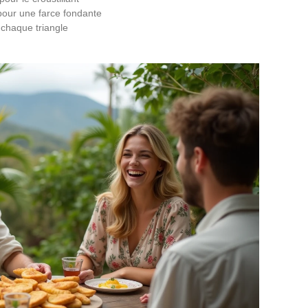
our une farce fondante
chaque triangle