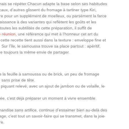
amais se répéter.Chacun adapte la base selon ses habitudes
ocaux, d’autres glissent du fromage à tartiner type Kiri,
re pour un supplément de moelleux, ou parsèment la farce
ssance à des variantes qui reflètent les goûts et les
utes les subtilités de cette préparation, il suffit de
 réunion
, une référence qui met à l’honneur cet art du
 cette recette tient aussi dans la texture : enveloppe fine et
ur l’île, le samoussa trouve sa place partout : apéritif,
he toujours la même envie de partager.
e la feuille à samoussa ou de brick, un peu de fromage
, sans prise de tête.
 piquant relevé, avec un ajout de jambon ou de volaille, le
née, c’est déjà préparer un moment à vivre ensemble.
andise sans artifice, continue d’essaimer bien au-delà des
e, c’est tout un savoir-faire qui se transmet, dans la joie
re.