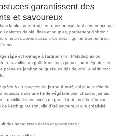
 astuces garantissent des
nts et savoureux
ns la plus pure tradition réunionnaise, tout commence par
ou galettes de blé, fines et souples, permettent d’obtenir
ieurs heures après cuisson. Ce détail, qui ne trompe ni sur
fférence.
age râpé
et
fromage à tartiner
(Kiri, Philadelphia ou
e à travailler, au goût franc mais jamais lourd. Ajouter un
ne pointe de jambon ou quelques dés de volaille séduiront
te.
rme grâce à un soupçon de
jaune d’œuf
, qui joue le rôle de
les samoussas dans une
huile végétale
bien chaude, jamais
un croustillant sans excès de gras. Certains à la Réunion
e ketchup maison, clin d’œil savoureux à la créativité
obtenir des samoussas dorés et gourmands :
pour le croustillant