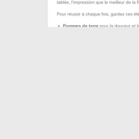
tablée, l’impression que le meilleur de la
Pour réussir à chaque fois, gardez ces él
Pommes de terre
pour la douceur et l
Fromage râpé
et
Kiri
pour une farce 
Feuilles de brick
pour un croustillant 
Jaune d’œuf
pour fixer le pliage
Huile végétale
pour une friture dorée,
Mordre dans un samoussa réussi, c’est go
retrouver autour d’une recette où chaque 
quelques triangles dorés à table, la Réun
←
Top 10 des voitures les moins volées
Quand il prononce souvent mon