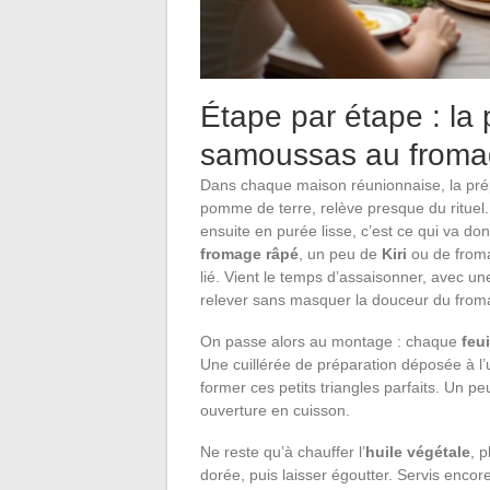
Étape par étape : la
samoussas au fromag
Dans chaque maison réunionnaise, la pré
pomme de terre, relève presque du rituel
ensuite en purée lisse, c’est ce qui va do
fromage râpé
, un peu de
Kiri
ou de froma
lié. Vient le temps d’assaisonner, avec u
relever sans masquer la douceur du from
On passe alors au montage : chaque
feui
Une cuillérée de préparation déposée à l
former ces petits triangles parfaits. Un p
ouverture en cuisson.
Ne reste qu’à chauffer l’
huile végétale
, 
dorée, puis laisser égoutter. Servis encor