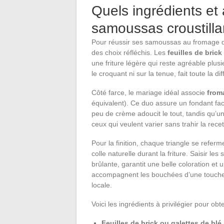
Quels ingrédients et
samoussas croustilla
Pour réussir ses samoussas au fromage da
des choix réfléchis. Les
feuilles de brick
une friture légère qui reste agréable plus
le croquant ni sur la tenue, fait toute la di
Côté farce, le mariage idéal associe
from
équivalent). Ce duo assure un fondant facil
peu de crème adoucit le tout, tandis qu’u
ceux qui veulent varier sans trahir la recet
Pour la finition, chaque triangle se refe
colle naturelle durant la friture. Saisir 
brûlante, garantit une belle coloration et 
accompagnent les bouchées d’une touche d
locale.
Voici les ingrédients à privilégier pour 
Feuilles de brick ou galettes de blé