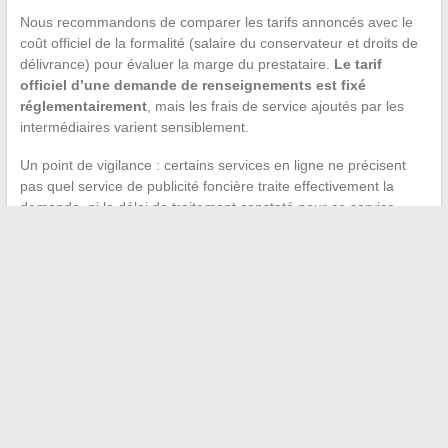
Nous recommandons de comparer les tarifs annoncés avec le
coût officiel de la formalité (salaire du conservateur et droits de
délivrance) pour évaluer la marge du prestataire.
Le tarif
officiel d’une demande de renseignements est fixé
réglementairement
, mais les frais de service ajoutés par les
intermédiaires varient sensiblement.
Un point de vigilance : certains services en ligne ne précisent
pas quel service de publicité foncière traite effectivement la
demande, ni le délai de traitement constaté pour ce service.
Vérifier cette information avant de passer commande évite les
mauvaises surprises sur les délais de réception du document.
La fiche d’immeuble reste un outil de diagnostic rapide, à
condition de la demander au bon moment et avec les bonnes
références. Sur un projet immobilier structurant, la lancer en
parallèle des premières vérifications cadastrales, plutôt qu’en fin
de processus, constitue le levier le plus efficace pour sécuriser
les délais.