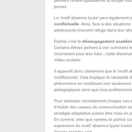
peuvent rendre quotidienne la simple routi
jeunes.
Le ‘motif absence lycée’ peut également 
conflictuelle
. Ainsi, face à des situation
adolescents trouvent refuge dans leur ab
Parfois c’est le
désengagement académ
Certains élèves peinent à voir comment le
nourrissent pour leur futur ; cette dissonan
milieu scolaire.
Il apparaît donc clairement que le ‘motif
multifactoriel. Cela implique la nécessité
phénomène en mobilisant non seulement le
pédagogiques ainsi que tous professionnel
Pour adresser correctement chaque cas spéc
d’établir des canaux de communication sol
stratégie adaptative puisse être mise en 
En somme, bien que variées et parfois co
expression du motif ‘absence lyçee’ tradu
devons prendre soin.