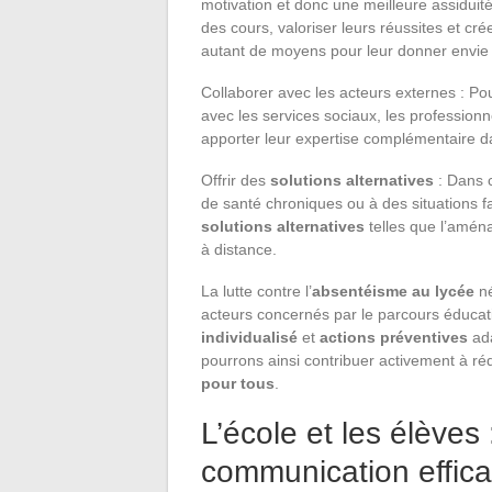
motivation et donc une meilleure assiduité
des cours, valoriser leurs réussites et c
autant de moyens pour leur donner envie 
Collaborer avec les acteurs externes : Pou
avec les services sociaux, les professionn
apporter leur expertise complémentaire d
Offrir des
solutions alternatives
: Dans c
de santé chroniques ou à des situations fa
solutions alternatives
telles que l’amén
à distance.
La lutte contre l’
absentéisme au lycée
né
acteurs concernés par le parcours éducati
individualisé
et
actions préventives
ada
pourrons ainsi contribuer activement à réd
pour tous
.
L’école et les élèves
communication effic