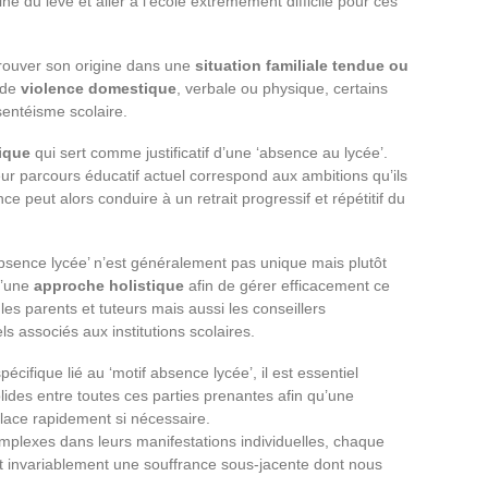
ne du levé et aller à l’école extrêmement difficile pour ces
trouver son origine dans une
situation familiale tendue ou
s de
violence domestique
, verbale ou physique, certains
sentéisme scolaire.
ique
qui sert comme justificatif d’une ‘absence au lycée’.
ur parcours éducatif actuel correspond aux ambitions qu’ils
ce peut alors conduire à un retrait progressif et répétitif du
 absence lycée’ n’est généralement pas unique mais plutôt
 d’une
approche holistique
afin de gérer efficacement ce
s parents et tuteurs mais aussi les conseillers
s associés aux institutions scolaires.
ifique lié au ‘motif absence lycée’, il est essentiel
ides entre toutes ces parties prenantes afin qu’une
place rapidement si nécessaire.
mplexes dans leurs manifestations individuelles, chaque
it invariablement une souffrance sous-jacente dont nous